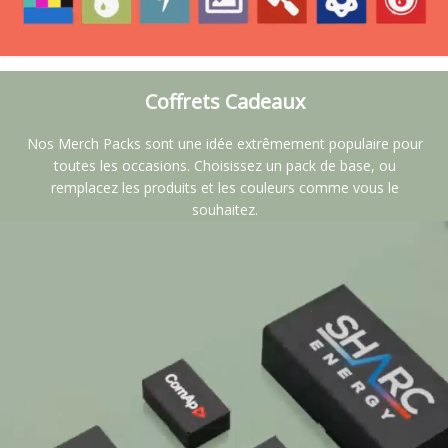
Coffrets Cadeaux
Nos Merch Packs sont une idée extrêmement populaire pour
toutes les occasions. Choisissez un pack de base, ou
remplacez les produits et les couleurs comme vous le
souhaitez.