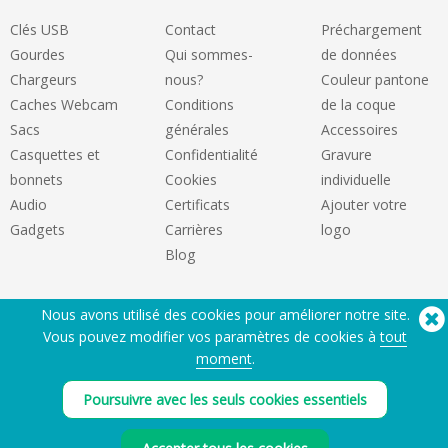
Clés USB
Contact
Préchargement
Gourdes
Qui sommes-
de données
Chargeurs
nous?
Couleur pantone
Caches Webcam
Conditions
de la coque
Sacs
générales
Accessoires
Casquettes et
Confidentialité
Gravure
bonnets
Cookies
individuelle
Audio
Certificats
Ajouter votre
Gadgets
Carrières
logo
Blog
Nous avons utilisé des cookies pour améliorer notre site.
Vous pouvez modifier vos paramètres de cookies à
tout
moment
.
Poursuivre avec les seuls cookies essentiels
Besoin d'aide? Tel :
(650) 938-3500 (US)
®
Copyright © 2026 Flashbay