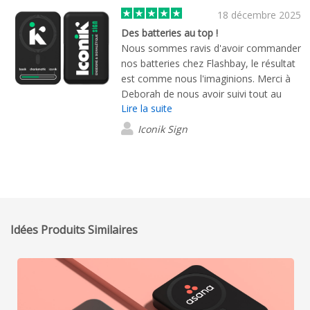
18 décembre 2025
Des batteries au top !
Nous sommes ravis d'avoir commander
nos batteries chez Flashbay, le résultat
est comme nous l'imaginions. Merci à
Deborah de nous avoir suivi tout au
Lire la suite
long du processus et ce, jusqu'à la
livraison ! Nous n'hésiterons pas à faire
Iconik Sign
appel à eux, pour d'autres besoins.
Idées Produits Similaires