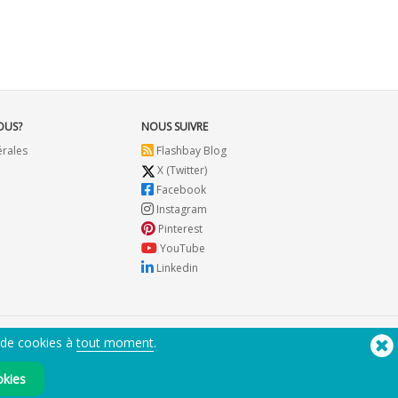
OUS?
NOUS SUIVRE
érales
Flashbay Blog
X (Twitter)
Facebook
Instagram
Pinterest
YouTube
Linkedin
 de cookies à
tout moment
.
Besoin d'aide? Tel :
(650) 938-3500 (US)
®
Copyright © 2026 Flashbay
okies