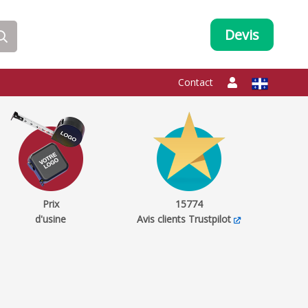
Devis
Contact
Prix
15774
d'usine
Avis clients Trustpilot