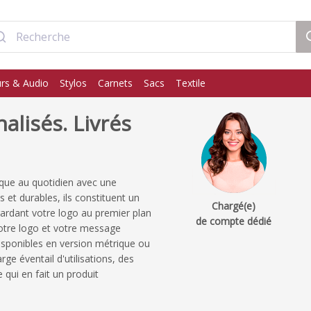
rs & Audio
Stylos
Carnets
Sacs
Textile
lisés. Livrés
que au quotidien avec une
 et durables, ils constituent un
Chargé(e)
 gardant votre logo au premier plan
de compte dédié
tre logo et votre message
isponibles en version métrique ou
ge éventail d'utilisations, des
qui en fait un produit