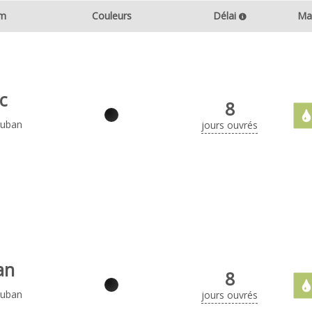
m
Couleurs
Délai
Ma
c
8
ruban
jours ouvrés
an
8
ruban
jours ouvrés