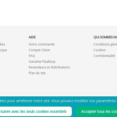
AIDE
QUI SOMMES N
ées
Votre commande
Conditions gén
coque
Compte Client
Cookies
FAQ
Confidentialité
Garantie Flashbay
Revendeurs et distributeurs
Plan du site
kies pour améliorer notre site. Vous pouvez modifier vos paramètres
ENVOYEZ-MOI LE CATALOGUE PDF
suivre avec les seuls cookies essentiels
Accepter tous les co