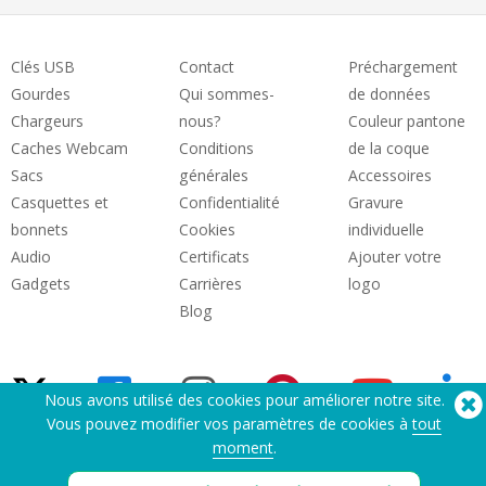
Clés USB
Contact
Préchargement
Gourdes
Qui sommes-
de données
Chargeurs
nous?
Couleur pantone
Caches Webcam
Conditions
de la coque
Sacs
générales
Accessoires
Casquettes et
Confidentialité
Gravure
bonnets
Cookies
individuelle
Audio
Certificats
Ajouter votre
Gadgets
Carrières
logo
Blog
Nous avons utilisé des cookies pour améliorer notre site.
Vous pouvez modifier vos paramètres de cookies à
tout
moment
.
Besoin d'aide? Tel :
(650) 938-3500 (US)