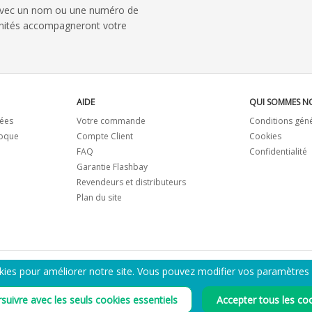
avec un nom ou une numéro de
 unités accompagneront votre
AIDE
QUI SOMMES N
ées
Votre commande
Conditions gén
coque
Compte Client
Cookies
FAQ
Confidentialité
Garantie Flashbay
Revendeurs et distributeurs
Plan du site
kies pour améliorer notre site. Vous pouvez modifier vos paramètres
ENVOYEZ-MOI LE CATALOGUE PDF
suivre avec les seuls cookies essentiels
Accepter tous les co