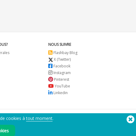
OUS?
NOUS SUIVRE
érales
Flashbay Blog
X (Twitter)
Facebook
Instagram
Pinterest
YouTube
Linkedin
 de cookies à
tout moment
.
Besoin d'aide? Tel :
(650) 938-3500 (US)
®
Copyright © 2026 Flashbay
okies