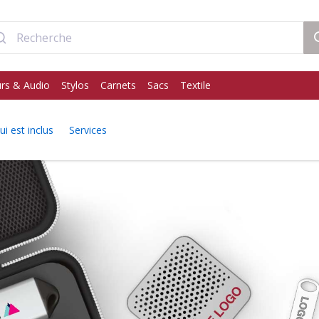
rs & Audio
Stylos
Carnets
Sacs
Textile
ui est inclus
Services