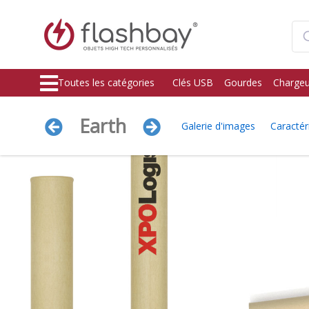
Toutes les catégories
Clés USB
Gourdes
Chargeu
Earth
Galerie d'images
Caractér