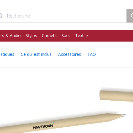
rs & Audio
Stylos
Carnets
Sacs
Textile
istiques
Ce qui est inclus
Accessoires
FAQ