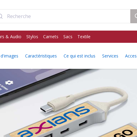
rs & Audio
Stylos
Carnets
Sacs
Textile
 d'images
Caractéristiques
Ce qui est inclus
Services
Acces