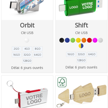
Orbit
Shift
Clé USB
Clé USB
2GO
4GO
8GO
16GO
32GO
64GO
16GO
32GO
64GO
128GO
128GO
Délai:
6 jours ouvrés
Délai:
6 jours ouvrés