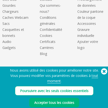
Gourdes
Qui sommes-
de données
Chargeurs
nous?
Couleur pantone
Caches Webcam
Conditions
de la coque
Sacs
générales
Accessoires
Casquettes et
Confidentialité
Gravure
bonnets
Cookies
individuelle
Audio
Certificats
Ajouter votre
Gadgets
Carrières
logo
Blog
Nous avons utilisé des cookies pour améliorer notre site.
Vous pouvez modifier vos paramètres de cookies à
tout
moment
.
Besoin d'aide? Tel :
(650) 938-3500 (US)
Poursuivre avec les seuls cookies essentiels
®
Copyright © 2026 Flashbay
Accepter tous les cookies