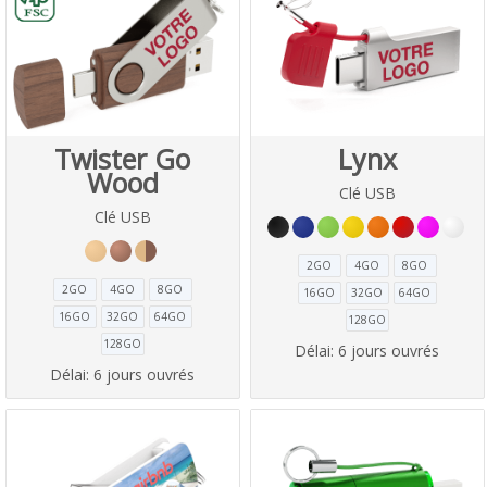
Twister Go
Lynx
Wood
Clé USB
Clé USB
2GO
4GO
8GO
2GO
4GO
8GO
16GO
32GO
64GO
16GO
32GO
64GO
128GO
128GO
Délai:
6 jours ouvrés
Délai:
6 jours ouvrés