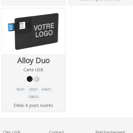
Alloy Duo
Carte USB
16GO
32GO
64GO
128GO
Délai:
6 jours ouvrés
Clés USB
Contact
Préchargement