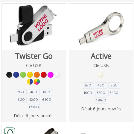
Twister Go
Active
Clé USB
Clé USB
2GO
4GO
8GO
2GO
4GO
8GO
16GO
32GO
64GO
16GO
32GO
64GO
128GO
128GO
Délai:
6 jours ouvrés
Délai:
6 jours ouvrés