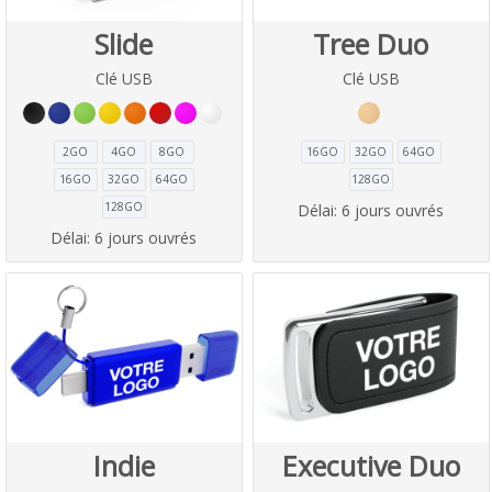
Slide
Tree Duo
Clé USB
Clé USB
2GO
4GO
8GO
16GO
32GO
64GO
16GO
32GO
64GO
128GO
128GO
Délai:
6 jours ouvrés
Délai:
6 jours ouvrés
Indie
Executive Duo