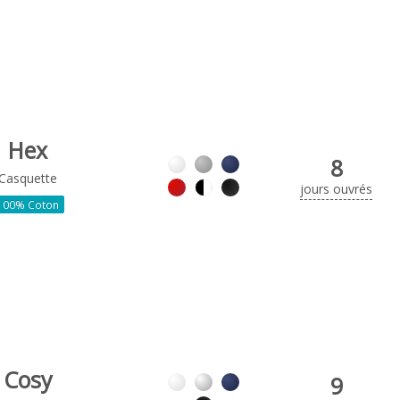
Hex
8
Casquette
jours ouvrés
100% Coton
Cosy
9