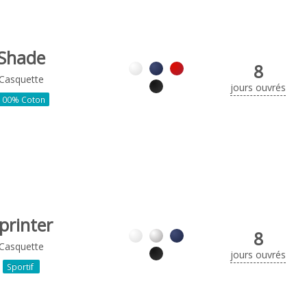
Shade
8
Casquette
jours ouvrés
100% Coton
printer
8
Casquette
jours ouvrés
Sportif