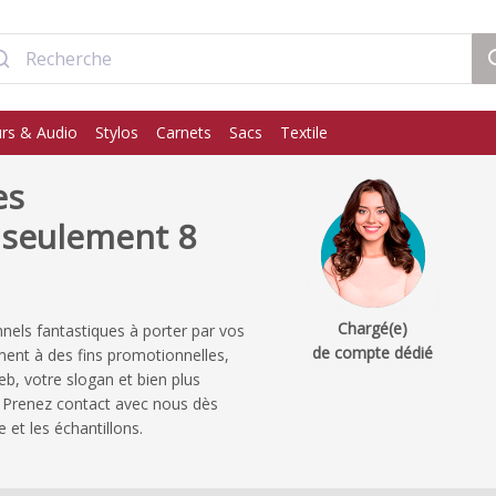
rs & Audio
Stylos
Carnets
Sacs
Textile
es
n seulement 8
Chargé(e)
nels fantastiques à porter par vos
de compte dédié
ment à des fins promotionnelles,
b, votre slogan et bien plus
 Prenez contact avec nous dès
 et les échantillons.