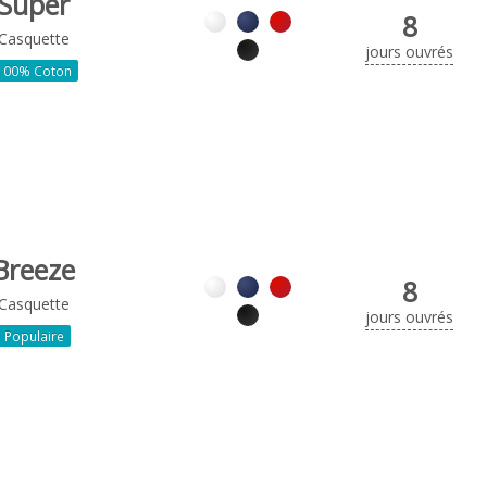
Super
8
Casquette
jours ouvrés
100% Coton
Breeze
8
Casquette
jours ouvrés
Populaire