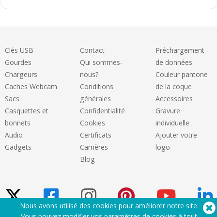
Clés USB
Contact
Préchargement
Gourdes
Qui sommes-
de données
Chargeurs
nous?
Couleur pantone
Caches Webcam
Conditions
de la coque
Sacs
générales
Accessoires
Casquettes et
Confidentialité
Gravure
bonnets
Cookies
individuelle
Audio
Certificats
Ajouter votre
Gadgets
Carrières
logo
Blog
Nous avons utilisé des cookies pour améliorer notre site.
Vous pouvez modifier vos paramètres de cookies à
tout