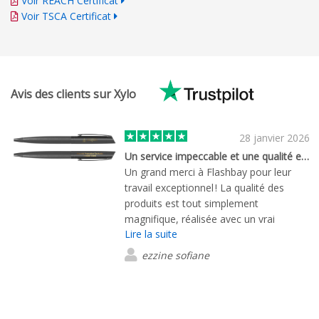
Voir REACH Certificat
Voir TSCA Certificat
Avis des clients sur Xylo
28 janvier 2026
Un service impeccable et une qualité exceptionnelle !
Un grand merci à Flashbay pour leur
travail exceptionnel ! La qualité des
produits est tout simplement
magnifique, réalisée avec un vrai
Lire la suite
professionnalisme. Le service clientèle
est irréprochable : réactif, à l’écoute et
ezzine sofiane
particulièrement efficace. La livraison a
également été très rapide. Je
recommande vivement cette société
pour son sérieux et la qualité de son