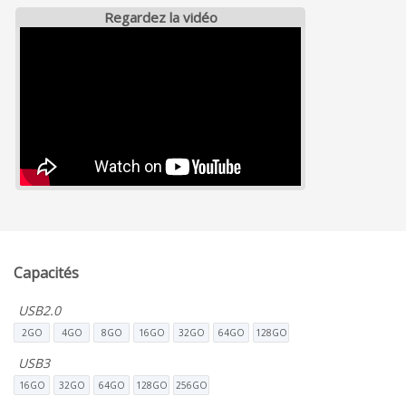
Regardez la vidéo
Capacités
USB2.0
2GO
4GO
8GO
16GO
32GO
64GO
128GO
USB3
16GO
32GO
64GO
128GO
256GO