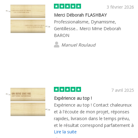
qualité de produit. Les clés USB
3 février 2026
correspondent parfaitement à nos
Merci Déborah FLASHBAY
attentes. Je recommande vivement
Professionalisme, Dynamisme,
Flashbay pour leur sérieux et la qualité
Gentillesse... Merci Mme Deborah
de leur service.
BARON
Manuel Roulaud
7 avril 2025
Expérience au top !
Expérience au top ! Contact chaleureux
et à l'écoute de mon projet, réponses
rapides, livraison dans le temps prévu,
et le résultat correspond parfaitement à
Lire la suite
ce que je voulais. Je recommande.