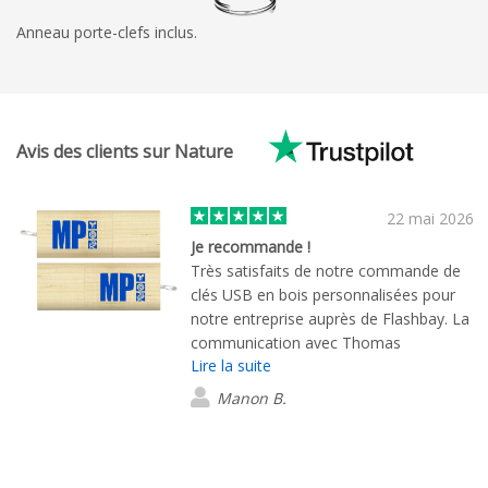
Anneau porte-clefs inclus.
Avis des clients sur Nature
22 mai 2026
Je recommande !
Très satisfaits de notre commande de
clés USB en bois personnalisées pour
notre entreprise auprès de Flashbay. La
communication avec Thomas
Lire la suite
Lohmuller a été excellente du début à la
fin : réactif, professionnel et très à
Manon B.
l’écoute de nos besoins. Tout s’est
parfaitement déroulé, la commande est
arrivée dans les délais annoncés, avec
un emballage soigné et une très belle