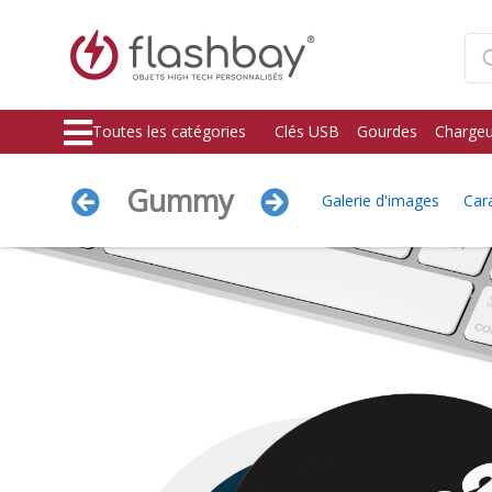
Toutes les catégories
Clés USB
Gourdes
Chargeu
Gummy
Galerie d'images
Cara