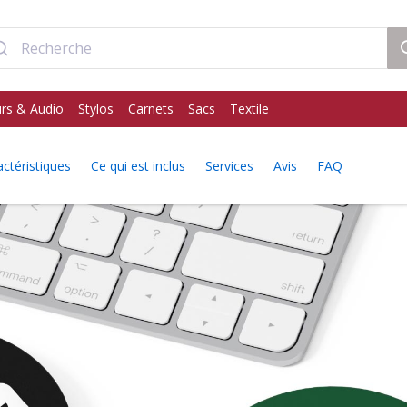
rs & Audio
Stylos
Carnets
Sacs
Textile
ctéristiques
Ce qui est inclus
Services
Avis
FAQ