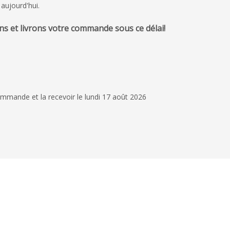
 aujourd'hui.
s et livrons votre commande sous ce délai!
12 mai 2026
Satisfait
Très content des pro
personnalisés. Les fi
mmande et la recevoir le lundi 17 août 2026
excellentes. Livraiso
grand merci à Emma
Lire la suite
engagement et son su
Grégoire M.