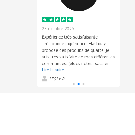
23 octobre 2025
18 m
Expérience très satisfaisante
duits
Très bonne expérience. Flashbay
Des p
nitions sont
propose des produits de qualité. Je
livra
n rapide. Un
suis très satisfaite de mes différentes
un a
 pour son
commandes. (blocs-notes, sacs en
part 
Lire la suite
Lire 
ivie !
jute, stylos ...) Mon interlocuteur
Louis, a montré une grande patience
LESLY R.
L
et a été à l'écoute de mes multiples
demandes. Merci encore.