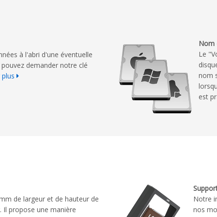
Nom 
Le "V
nées à l'abri d'une éventuelle
disqu
us pouvez demander notre clé
nom s
 plus
lorsqu
est p
Support
 mm de largeur et de hauteur de
Notre i
r. Il propose une manière
nos mod