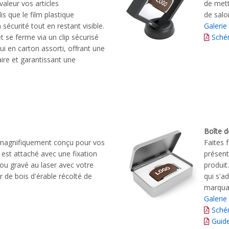
valeur vos articles
de mett
s que le film plastique
de salo
sécurité tout en restant visible.
Galerie
t se ferme via un clip sécurisé
Sché
ui en carton assorti, offrant une
re et garantissant une
Boîte d
 magnifiquement conçu pour vos
Faites 
 est attaché avec une fixation
présent
ou gravé au laser avec votre
produit
ir de bois d'érable récolté de
qui s'a
marquag
Galerie
Sché
Guide