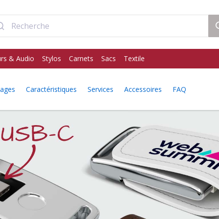
rs & Audio
Stylos
Carnets
Sacs
Textile
mages
Caractéristiques
Services
Accessoires
FAQ