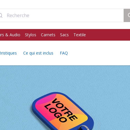
rs & Audio
Stylos
Carnets
Sacs
Textile
ristiques
Ce qui est inclus
FAQ