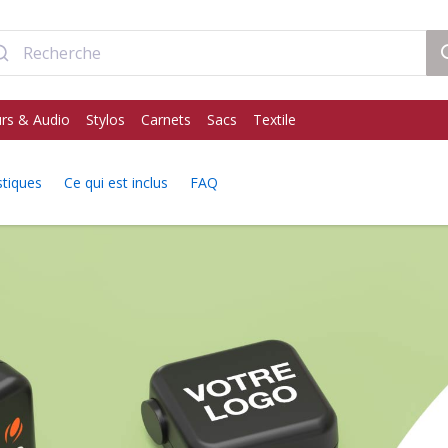
rs & Audio
Stylos
Carnets
Sacs
Textile
stiques
Ce qui est inclus
FAQ