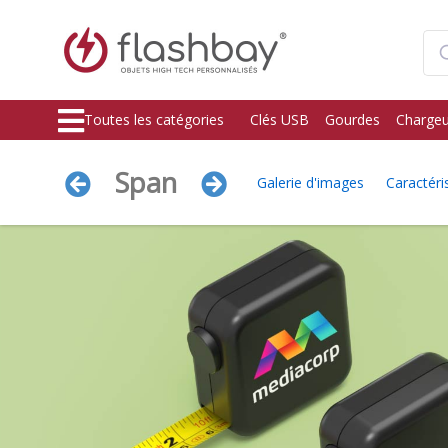
Toutes les catégories
Clés USB
Gourdes
Chargeu
Span
Galerie d'images
Caractéri