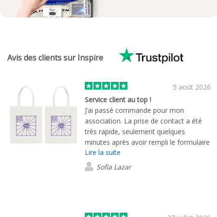
Avis des clients sur Inspire
5 août 2026
Service client au top !
J’ai passé commande pour mon
association. La prise de contact a été
très rapide, seulement quelques
minutes après avoir rempli le formulaire
Lire la suite
de demande. Ma demande a été prise
en charge par Thomas Lohmuller. Dès
Sofia Lazar
le premier échange, il a été très à
l’écoute de mes besoins et a toujours
répondu à mes e-mails dans les plus
brefs délais. Je suis très satisfaite de la
qualité du service client. Merci !