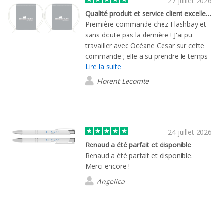
27 juillet 2026
Qualité produit et service client excellent !
Première commande chez Flashbay et
sans doute pas la dernière ! J'ai pu
travailler avec Océane César sur cette
commande ; elle a su prendre le temps
Lire la suite
de m'écouter, de m'aiguiller et de me
conseiller sur les produits à prendre
Florent Lecomte
pour correspondre au mieux à ma
demande, malgré le délai restreint. Je
serai ravi de retravailler avec Océane
sur de prochains projets à l'avenir.
D'autant plus que les produits sont très
24 juillet 2026
qualitatifs, que cela soit au niveau des
Renaud a été parfait et disponible
matières et du marquage. Je
Renaud a été parfait et disponible.
recommande Flashbay les yeux fermés.
Merci encore !
Encore merci Océane !
Angelica