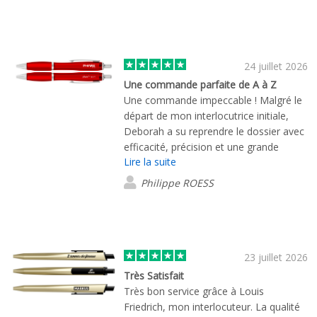
24 juillet 2026
Une commande parfaite de A à Z
Une commande impeccable ! Malgré le
départ de mon interlocutrice initiale,
Deborah a su reprendre le dossier avec
efficacité, précision et une grande
Lire la suite
qualité d'écoute. Je recommande
vivement cette entreprise. Après la
Philippe ROESS
validation de la commande, la livraison
est arrivée sous cinq jours. Le colis était
propre, soigné et parfaitement intact à
sa réception. Bravo à toute l'équipe
pour son professionnalisme !
23 juillet 2026
Très Satisfait
Très bon service grâce à Louis
Friedrich, mon interlocuteur. La qualité