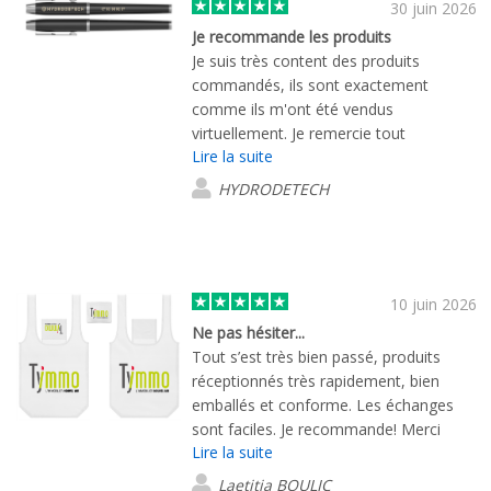
30 juin 2026
Je recommande les produits
Je suis très content des produits
commandés, ils sont exactement
comme ils m'ont été vendus
virtuellement. Je remercie tout
Lire la suite
particulièrement Mme DEBORAH
BARON qui a été très réactive et très
HYDRODETECH
professionnelle ! Elle s’est occupée de
ma commande et a su répondre aux
besoins de mon entreprise . Merci à
elle. Je recommande vivement cette
entreprise.
10 juin 2026
Ne pas hésiter...
Tout s’est très bien passé, produits
réceptionnés très rapidement, bien
emballés et conforme. Les échanges
sont faciles. Je recommande! Merci
Lire la suite
Lucas
Laetitia BOULIC