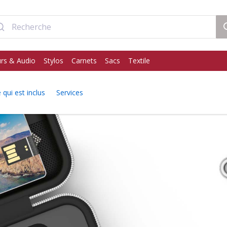
rs & Audio
Stylos
Carnets
Sacs
Textile
 qui est inclus
Services