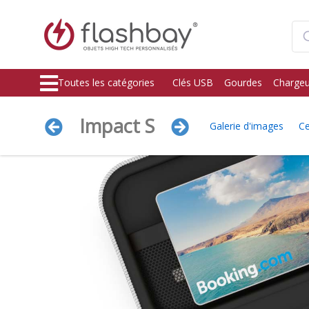
Toutes les catégories
Clés USB
Gourdes
Chargeu
Impact S
Galerie d'images
Ce