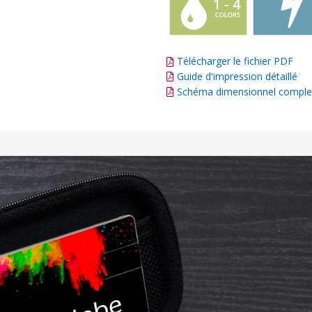
Télécharger le fichier PDF
Guide d'impression détaillé
Schéma dimensionnel comple