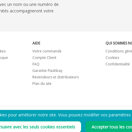
avec un nom ou une numéro de
 unités accompagneront votre
AIDE
QUI SOMMES N
ées
Votre commande
Conditions gén
coque
Compte Client
Cookies
FAQ
Confidentialité
Garantie Flashbay
Revendeurs et distributeurs
Plan du site
kies pour améliorer notre site. Vous pouvez modifier vos paramètres
ENVOYEZ-MOI LE CATALOGUE PDF
suivre avec les seuls cookies essentiels
Accepter tous les co