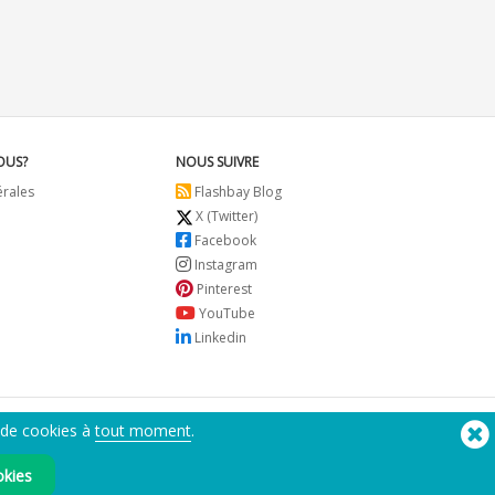
OUS?
NOUS SUIVRE
érales
Flashbay Blog
X (Twitter)
Facebook
Instagram
Pinterest
YouTube
Linkedin
 de cookies à
tout moment
.
Besoin d'aide? Tel :
(650) 938-3500 (US)
®
Copyright © 2026 Flashbay
okies