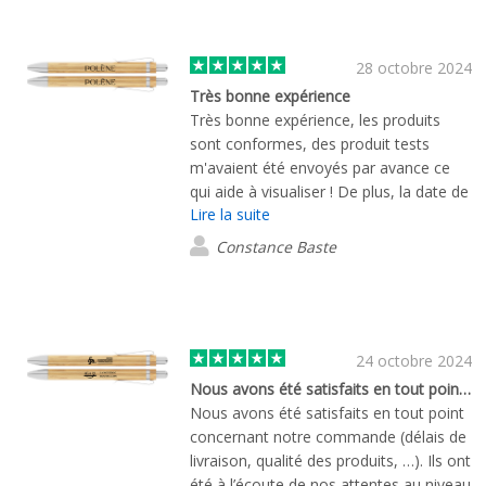
grande qualité. Je remercie Victoire pour
sa patience et son professionnalisme.
Je recommande la société Flashbay et
28 octobre 2024
je recommanderais des produits sans
Très bonne expérience
hésiter.
Très bonne expérience, les produits
sont conformes, des produit tests
m'avaient été envoyés par avance ce
qui aide à visualiser ! De plus, la date de
Lire la suite
livraison a bien été respectés et tout
était protégé à l'intérieur des cartons.
Constance Baste
Merci Louis pour votre
professionnalisme et votre réactivité
sans faille.
24 octobre 2024
Nous avons été satisfaits en tout point…
Nous avons été satisfaits en tout point
concernant notre commande (délais de
livraison, qualité des produits, …). Ils ont
été à l’écoute de nos attentes au niveau