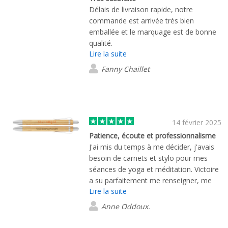
Délais de livraison rapide, notre
commande est arrivée très bien
emballée et le marquage est de bonne
qualité.
Lire la suite
Fanny Chaillet
14 février 2025
Patience, écoute et professionnalisme
J'ai mis du temps à me décider, j'avais
besoin de carnets et stylo pour mes
séances de yoga et méditation. Victoire
a su parfaitement me renseigner, me
Lire la suite
proposer différents styles avec mon
logo. Je suis très satisfaite du résultat.
Anne Oddoux.
Les carnets sont superbes, mon logo
ressort très bien, les stylos sont d'une