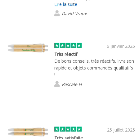
Lire la suite
produit pour éviter d'être déçu lors de la
réception. L'envoi des maquettes en
David Vraux
même pas 48h fut très apprécié. Rien
de négatif à dire.
6 janvier 2026
Très réactif
De bons conseils, très réactifs, livraison
rapide et objets commandés qualitatifs
!
Pascale H
25 juillet 2025
Très satisfaite