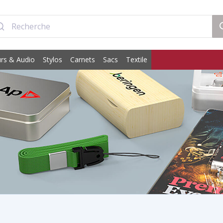
rs & Audio
Stylos
Carnets
Sacs
Textile