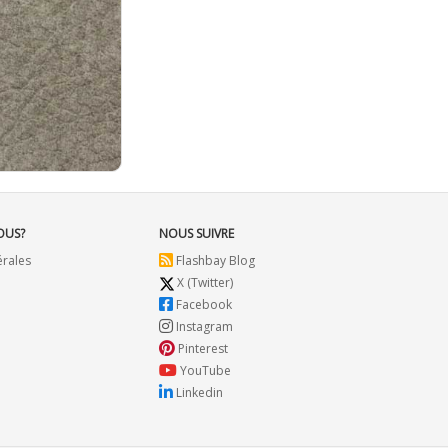
OUS?
NOUS SUIVRE
érales
Flashbay Blog
X (Twitter)
Facebook
Instagram
Pinterest
YouTube
Linkedin