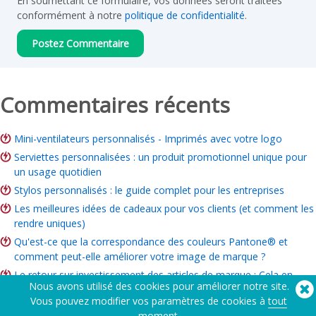
En soumettant ce formulaire, vos données seront traitées
conformément à notre
politique de confidentialité
.
Commentaires récents
Mini-ventilateurs personnalisés - Imprimés avec votre logo
Serviettes personnalisées : un produit promotionnel unique pour
un usage quotidien
Stylos personnalisés : le guide complet pour les entreprises
Les meilleures idées de cadeaux pour vos clients (et comment les
rendre uniques)
Qu'est-ce que la correspondance des couleurs Pantone® et
comment peut-elle améliorer votre image de marque ?
Le retour sur investissement des articles de marque : Cela en
Nous avons utilisé des cookies pour améliorer notre site.
vaut-il la peine pour votre entreprise ?
Vous pouvez modifier vos paramètres de cookies à
tout
Guide des articles de bienfaisance : Idées, budget et comment
moment
.